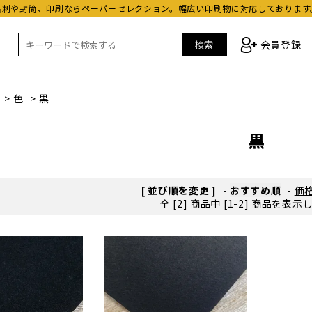
名刺や封筒、印刷ならペーパーセレクション。幅広い印刷物に対応しております
会員登録
検索
>
色
>
黒
黒
[ 並び順を変更 ]
-
おすすめ順
-
価
全 [2] 商品中 [1-2] 商品を表