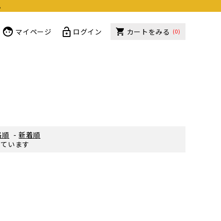
。
マイページ
ログイン
カートをみる
(0)
格順
-
新着順
示しています