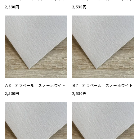
2,530円
2,530円
案内状
ウィル
サイズ
厚み
Ａ3 アラベール スノーホワイト
Ｂ7 アラベール スノーホワイト
紙質(
2,530円
2,530円
紙質(
色
印刷