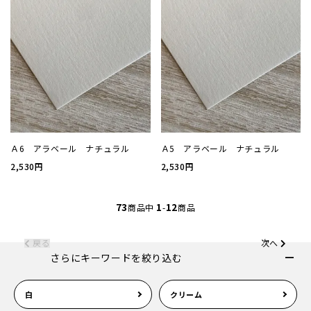
お問い
会社概
プライ
Ａ6 アラベール ナチュラル
Ａ5 アラベール ナチュラル
特定商
2,530円
2,530円
73
1
12
商品中
-
商品
戻る
次へ
さらにキーワードを絞り込む
白
クリーム