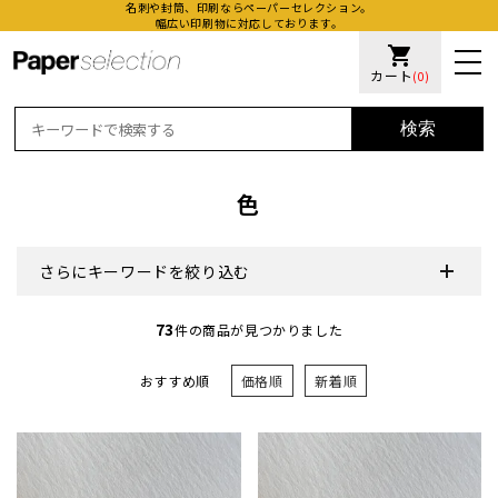
名刺や封筒、印刷ならペーパーセレクション。
幅広い印刷物に対応しております。
shopping_cart
カート
(0)
検索
色
さらにキーワードを絞り込む
活版名
73
件の商品が見つかりました
オンデ
おすすめ順
価格順
新着順
加工名
厚盛ニ