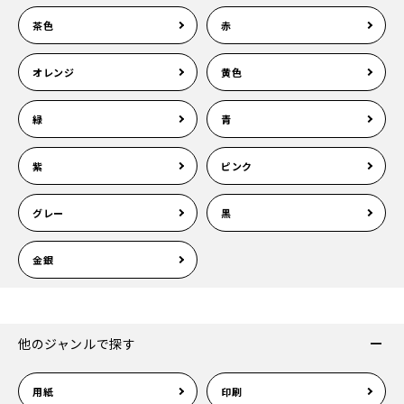
茶色
赤
オレンジ
黄色
緑
青
紫
ピンク
グレー
黒
金銀
他のジャンルで探す
用紙
印刷