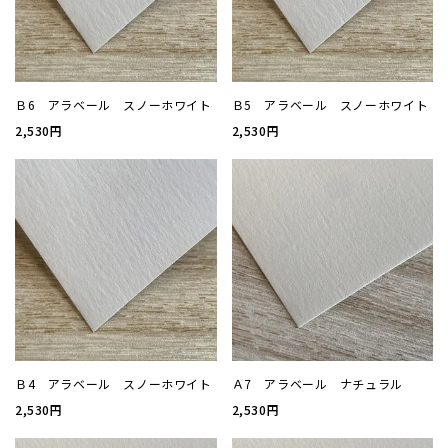
加工
セット
Ｂ6 アラベール スノーホワイト
Ｂ5 アラベール スノーホワイト
2,530円
2,530円
ポチ袋
ビジネ
サイズ
刷り色
加工
Ｂ4 アラベール スノーホワイト
Ａ7 アラベール ナチュラル
2,530円
2,530円
封筒の