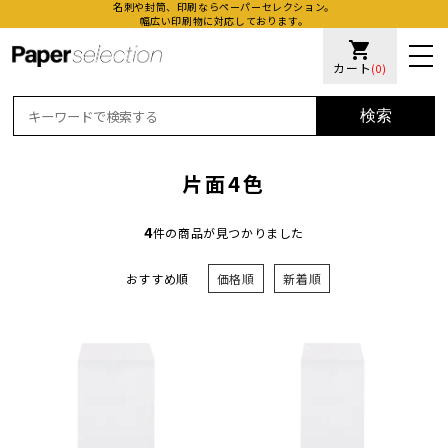
名刺や封筒、印刷ならペーパーセレクション。
幅広い印刷物に対応しております。
shopping_cart
カート
(0)
検索
片面4色
4
件の商品が見つかりました
おすすめ順
価格順
新着順
活版名
オンデ
加工名
厚盛ニ