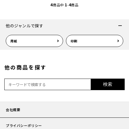
4
1
4
商品中
-
商品
案内状
他のジャンルで探す
ウィル
用紙
印刷
サイズ
他の商品を探す
厚み
紙質(
検索
紙質(
会社概要
色
印刷
プライバシーポリシー