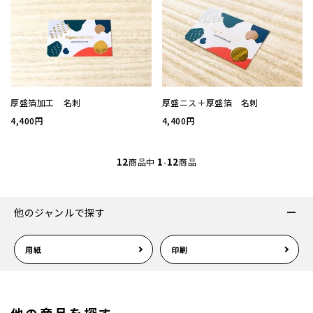
お問い
会社概
厚盛箔加工 名刺
厚盛ニス＋厚盛箔 名刺
プライ
4,400円
4,400円
特定商
12
1
12
商品中
-
商品
他のジャンルで探す
用紙
印刷
他の商品を探す