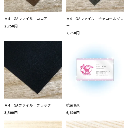
加工
Ａ4 GAファイル ココア
Ａ4 GAファイル チャコールグレ
ー
セット
2,750円
2,750円
ポチ袋
ビジネ
サイズ
刷り色
Ａ4 GAファイル ブラック
抗菌名刺
加工
3,300円
6,600円
封筒の