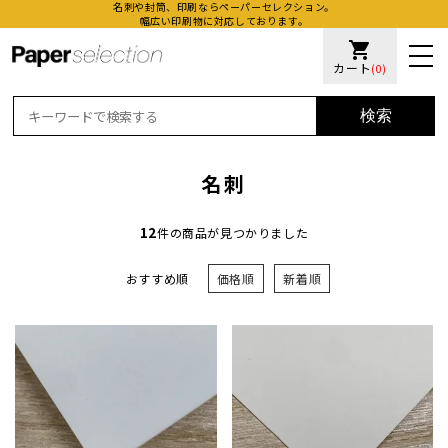
名刺や封筒、印刷ならペーパーセレクション。
幅広い印刷物に対応しております。
shopping_cart
カート
(0)
検索
名刺
12
件の商品が見つかりました
おすすめ順
価格順
新着順
活版名
オンデ
加工名
厚盛ニ