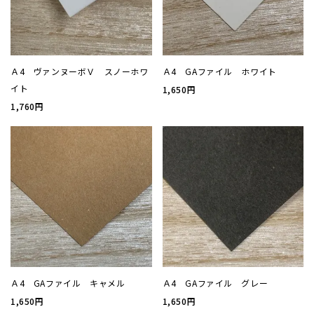
厚盛箔
浮き出
Ａ4 ヴァンヌーボＶ スノーホワ
Ａ4 GAファイル ホワイト
イト
1,650円
抗菌名
1,760円
抗菌名
カード
ステー
ラッピ
Ａ4 GAファイル キャメル
Ａ4 GAファイル グレー
1,650円
1,650円
カレン