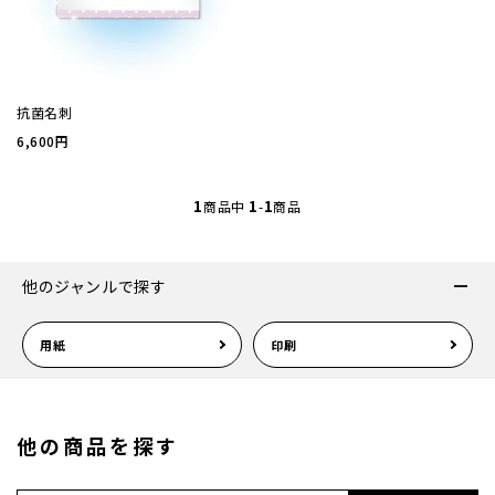
厚盛箔
浮き出
抗菌名刺
6,600円
抗菌名
1
1
1
商品中
-
商品
抗菌名
他のジャンルで探す
カード
用紙
印刷
ステー
ラッピ
他の商品を探す
カレン