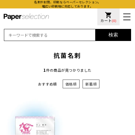
名刺や封筒、印刷ならペーパーセレクション。
幅広い印刷物に対応しております。
shopping_cart
カート
(0)
検索
抗菌名刺
1
件の商品が見つかりました
おすすめ順
価格順
新着順
活版名
オンデ
加工名
厚盛ニ