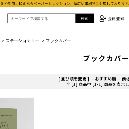
名刺や封筒、印刷ならペーパーセレクション。幅広い印刷物に対応しております
会員登録
検索
>
ステーショナリー
>
ブックカバー
ブックカバ
[ 並び順を変更 ]
-
おすすめ順
-
価
全 [1] 商品中 [1-1] 商品を表