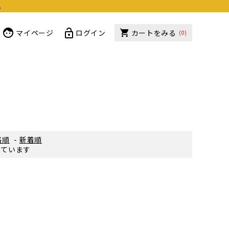
。
マイページ
ログイン
カートをみる
(0)
ー
格順
-
新着順
示しています