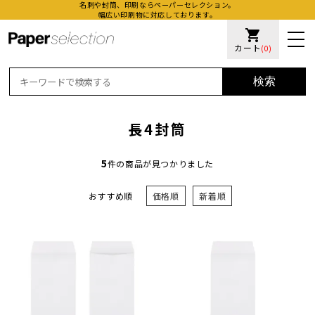
名刺や封筒、印刷ならペーパーセレクション。
幅広い印刷物に対応しております。
shopping_cart
カート
(0)
検索
長4封筒
5
件の商品が見つかりました
おすすめ順
価格順
新着順
活版名
オンデ
加工名
厚盛ニ