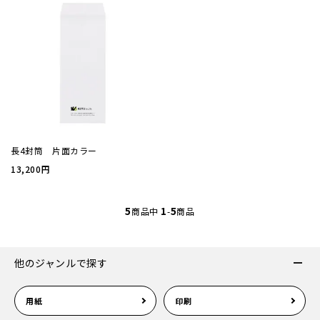
案内状
ウィル
サイズ
長4封筒 片面カラー
厚み
13,200円
紙質(
5
1
5
商品中
-
商品
紙質(
他のジャンルで探す
色
用紙
印刷
印刷