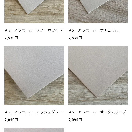
厚盛箔
浮き出
Ａ5 アラベール スノーホワイト
Ａ5 アラベール ナチュラル
2,530円
2,530円
抗菌名
抗菌名
カード
ステー
Ａ5 アラベール アッシュグレー
Ａ5 アラベール オータムリーブ
ラッピ
2,090円
2,090円
カレン