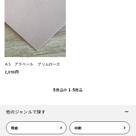
案内状
ウィル
サイズ
Ａ5 アラベール プリムローズ
厚み
2,090円
紙質(
5
1
5
商品中
-
商品
紙質(
他のジャンルで探す
色
用紙
印刷
印刷