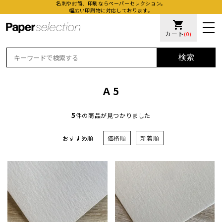
名刺や封筒、印刷ならペーパーセレクション。
幅広い印刷物に対応しております。
shopping_cart
カート
(0)
検索
Ａ5
5
件の商品が見つかりました
おすすめ順
価格順
新着順
活版名
オンデ
加工名
厚盛ニ