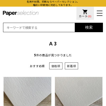
名刺や封筒、印刷ならペーパーセレクション。
幅広い印刷物に対応しております。
shopping_cart
カート
(0)
検索
Ａ3
5
件の商品が見つかりました
おすすめ順
価格順
新着順
活版名
オンデ
加工名
厚盛ニ