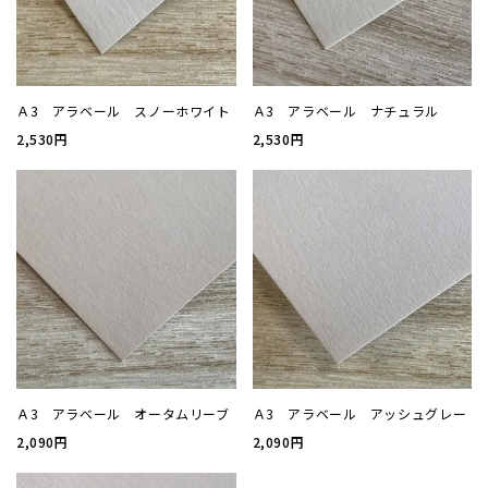
厚盛箔
浮き出
Ａ3 アラベール スノーホワイト
Ａ3 アラベール ナチュラル
2,530円
2,530円
抗菌名
抗菌名
カード
ステー
Ａ3 アラベール オータムリーブ
Ａ3 アラベール アッシュグレー
ラッピ
2,090円
2,090円
カレン