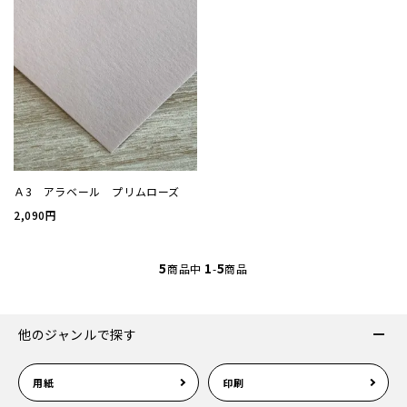
案内状
ウィル
サイズ
Ａ3 アラベール プリムローズ
厚み
2,090円
紙質(
5
1
5
商品中
-
商品
紙質(
他のジャンルで探す
色
用紙
印刷
印刷