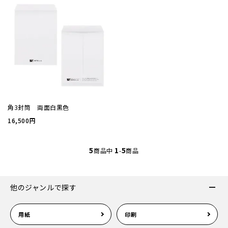
案内状
ウィル
サイズ
角3封筒 両面白黒色
厚み
16,500円
紙質(
5
1
5
商品中
-
商品
紙質(
他のジャンルで探す
色
用紙
印刷
印刷