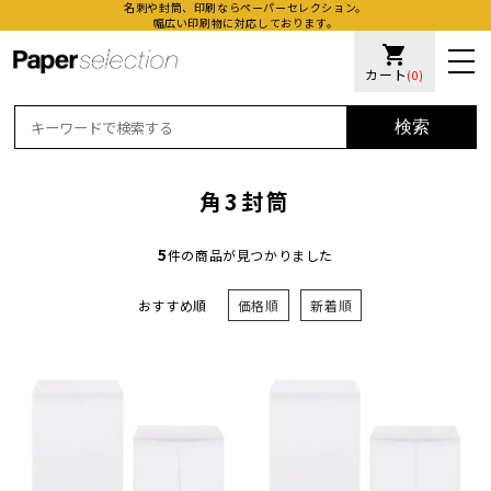
名刺や封筒、印刷ならペーパーセレクション。
幅広い印刷物に対応しております。
shopping_cart
カート
(0)
検索
角3封筒
5
件の商品が見つかりました
おすすめ順
価格順
新着順
活版名
オンデ
加工名
厚盛ニ