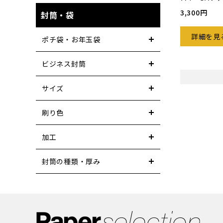
3,300円
封筒・袋
詳細を見
ポチ袋・お年玉袋
ビジネス封筒
サイズ
刷り色
加工
封筒の種類・厚み