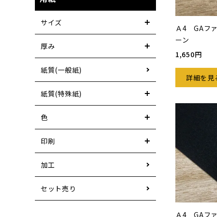
サイズ
Ａ4 GAフ
ーン
厚み
1,650円
紙質(一般紙)
詳細を見
紙質(特殊紙)
色
印刷
加工
セット売り
Ａ4 GAフ