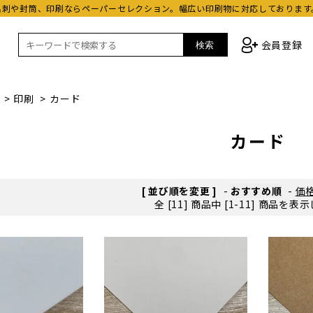
名刺や封筒、印刷ならペーパーセレクション。幅広い印刷物に対応しております
会員登録
検索
>
印刷
>
カード
カード
[ 並び順を変更 ]
-
おすすめ順
-
価
全 [11] 商品中 [1-11] 商品を