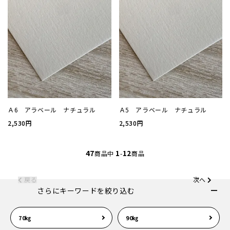
お問い
会社概
プライ
Ａ6 アラベール ナチュラル
Ａ5 アラベール ナチュラル
特定商
2,530円
2,530円
47
1
12
商品中
-
商品
戻る
次へ
さらにキーワードを絞り込む
70㎏
90㎏