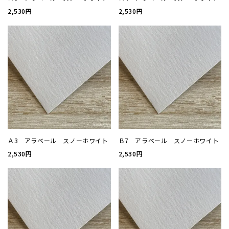
2,530円
2,530円
案内状
ウィル
サイズ
厚み
Ａ3 アラベール スノーホワイト
Ｂ7 アラベール スノーホワイト
紙質(
2,530円
2,530円
紙質(
色
印刷