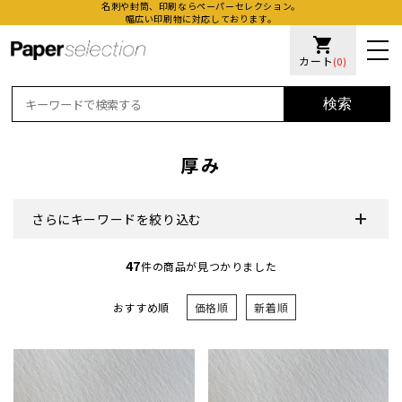
名刺や封筒、印刷ならペーパーセレクション。
幅広い印刷物に対応しております。
shopping_cart
カート
(0)
検索
厚み
さらにキーワードを絞り込む
活版名
47
件の商品が見つかりました
オンデ
おすすめ順
価格順
新着順
加工名
厚盛ニ