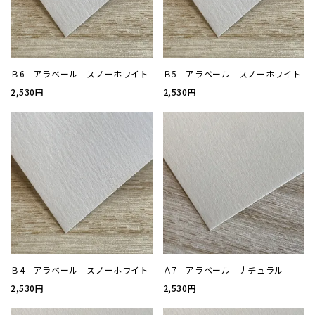
加工
セット
Ｂ6 アラベール スノーホワイト
Ｂ5 アラベール スノーホワイト
2,530円
2,530円
ポチ袋
ビジネ
サイズ
刷り色
加工
Ｂ4 アラベール スノーホワイト
Ａ7 アラベール ナチュラル
2,530円
2,530円
封筒の