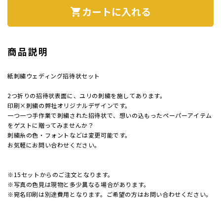
カートに入れる
shopping_cart
案内状
ウィル
商品説明
紙刺繍ウェディング招待状セット
サイズ
2つ折りの招待状表面に、ユリの刺繍を施してあります。
印刷×刺繍の弊社オリジナルデザインです。
厚み
一つ一つ手作業で刺繍された招待状で、想いの込もったペーパーアイテム
をゲストに贈ってみませんか？
刺繍糸の色・フォントなどは変更可能です。
紙質(
お気軽にお問い合わせください。
紙質(
※15セットからのご注文となります。
※写真の色見は現物と多少異なる場合があります。
色
※宛名印刷は別途費用となります。ご希望の方はお問い合わせください。
印刷