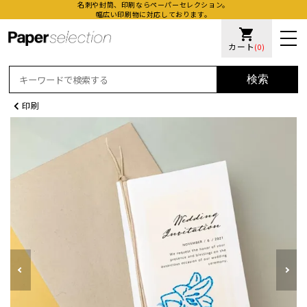
名刺や封筒、印刷ならペーパーセレクション。
幅広い印刷物に対応しております。
shopping_cart
カート
(0)
検索
印刷
活版名
オンデ
加工名
厚盛ニ