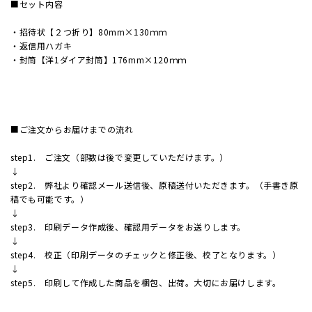
■セット内容
加工
・招待状【２つ折り】80mm×130ｍｍ
・返信用ハガキ
・封筒【洋1ダイア封筒】176mm×120ｍｍ
セット
ポチ袋
■ご注文からお届けまでの流れ
step1. ご注文（部数は後で変更していただけます。）
ビジネ
↓
step2. 弊社より確認メール送信後、原稿送付いただきます。（手書き原
サイズ
稿でも可能です。）
↓
step3. 印刷データ作成後、確認用データをお送りします。
刷り色
↓
step4. 校正（印刷データのチェックと修正後、校了となります。）
加工
↓
step5. 印刷して作成した商品を梱包、出荷。大切にお届けします。
封筒の