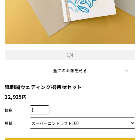
厚盛箔
浮き出
抗菌名
1
/
4
抗菌名
全ての画像を見る
紙刺繍ウェディング招待状セット
カード
12,925円
ステー
個数
ラッピ
用紙
カレン