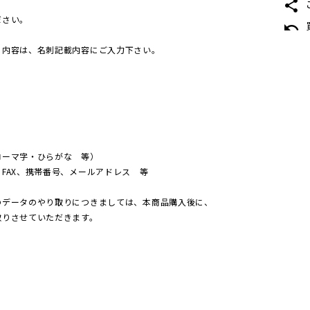
share
ださい。
undo
る内容は、名刺記載内容にご入力下さい。
ローマ字・ひらがな 等）
FAX、携帯番号、メールアドレス 等
のデータのやり取りにつきましては、本商品購入後に、
取りさせていただきます。