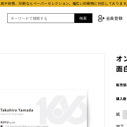
名刺や封筒、印刷ならペーパーセレクション。幅広い印刷物に対応しております
会員登録
検索
オ
面
販売価
購入数
紙
加工