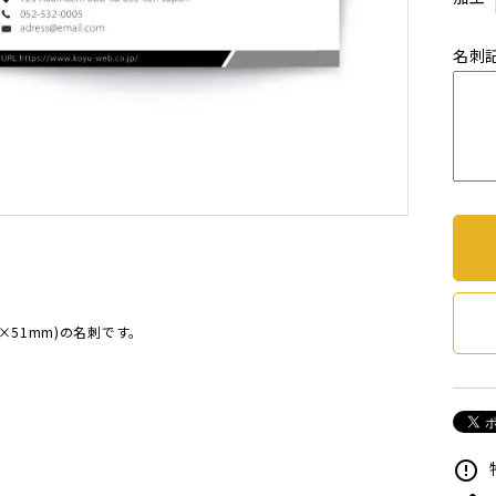
名刺
×51mm)の名刺です。
error_outline