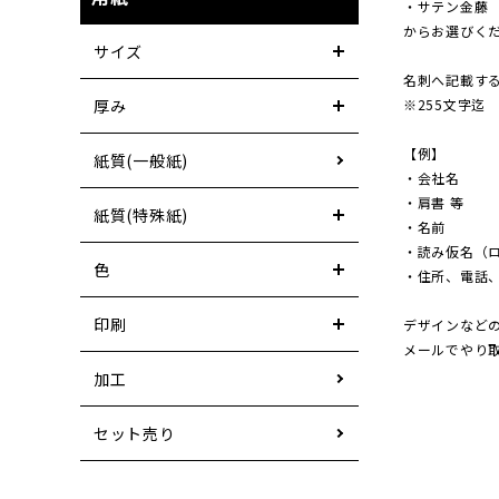
・サテン金藤
からお選びく
サイズ
名刺へ記載す
※255文字迄
厚み
【例】
紙質(一般紙)
・会社名
・肩書 等
紙質(特殊紙)
・名前
・読み仮名（
色
・住所、電話、
印刷
デザインなど
メールでやり
加工
セット売り