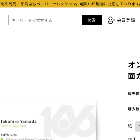
名刺や封筒、印刷ならペーパーセレクション。幅広い印刷物に対応しております
会員登録
検索
オ
面
販売価
購入数
紙
加工