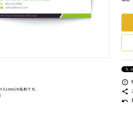
error_outline
×51mm)の名刺です。
share
刷
undo