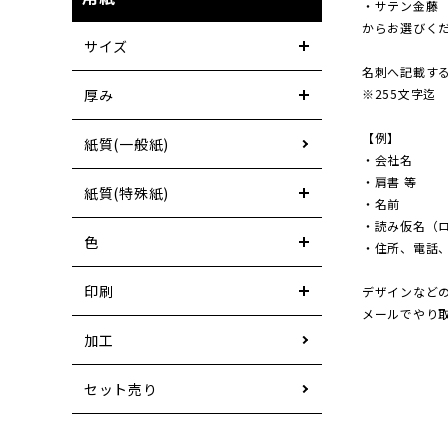
・サテン金藤
からお選びく
サイズ
名刺へ記載す
※255文字迄
厚み
【例】
紙質(一般紙)
・会社名
・肩書 等
紙質(特殊紙)
・名前
・読み仮名（
色
・住所、電話、
印刷
デザインなど
メールでやり
加工
セット売り