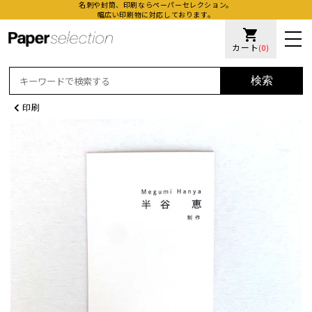
名刺や封筒、印刷ならペーパーセレクション。
幅広い印刷物に対応しております。
shopping_cart
カート
(0)
検索
印刷
活版名
オンデ
加工名
厚盛ニ