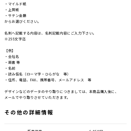
・マイルド紙
・上質紙
加工
・サテン金藤
からお選びください。
セット
名刺へ記載する内容は、名刺記載内容にご入力下さい。
※255文字迄
【例】
ポチ袋
・会社名
・肩書 等
ビジネ
・名前
・読み仮名（ローマ字・ひらがな 等）
・住所、電話、FAX、携帯番号、メールアドレス 等
サイズ
デザインなどのデータのやり取りにつきましては、本商品購入後に、
刷り色
メールでやり取りさせていただきます。
その他の詳細情報
加工
封筒の