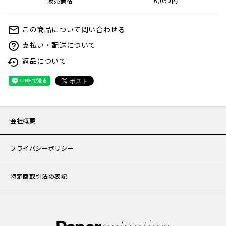
販売価格
6,050円
この商品について問い合わせる
mail_outline
お問い
支払い・配送について
help_outline
返品について
settings_backup_restore
会社概
プライ
特定商
会社概要
プライバシーポリシー
特定商取引法の表記