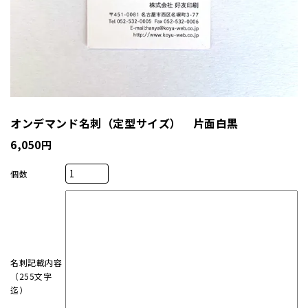
厚盛箔
浮き出
抗菌名
オンデマンド名刺（定型サイズ） 片面白黒
抗菌名
6,050円
個数
カード
ステー
名刺記載内容
ラッピ
（255文字
迄）
カレン