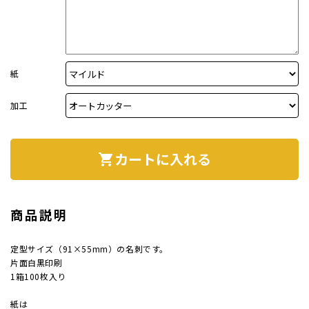
案内状
ウィル
紙
加工
サイズ
カートに入れる
shopping_cart
厚み
紙質(
商品説明
紙質(
定型サイズ（91×55mm）の名刺です。
片面白黒印刷
色
1箱100枚入り
印刷
紙は