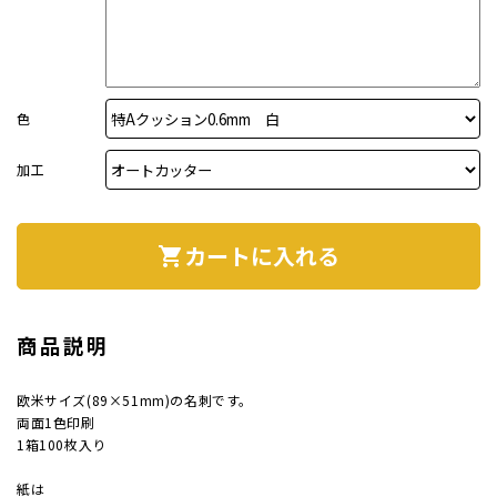
案内状
ウィル
色
加工
サイズ
カートに入れる
shopping_cart
厚み
紙質(
商品説明
紙質(
欧米サイズ(89×51mm)の名刺です。
両面1色印刷
色
1箱100枚入り
印刷
紙は