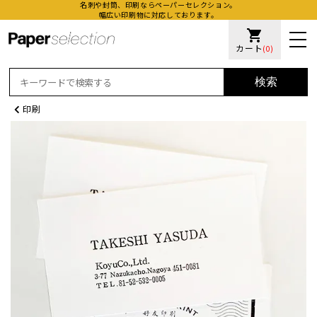
名刺や封筒、印刷ならペーパーセレクション。
幅広い印刷物に対応しております。
shopping_cart
カート
(0)
検索
印刷
活版名
オンデ
加工名
厚盛ニ