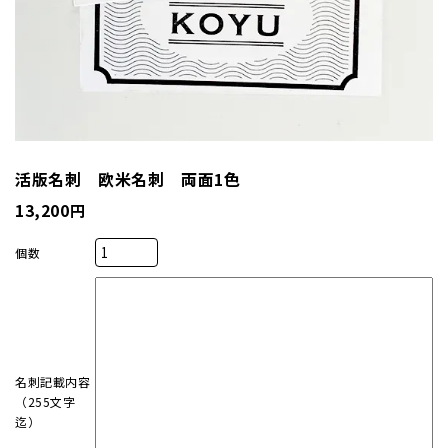
厚盛箔
浮き出
抗菌名
活版名刺 欧米名刺 両面1色
抗菌名
13,200円
個数
カード
ステー
名刺記載内容
ラッピ
（255文字
迄）
カレン