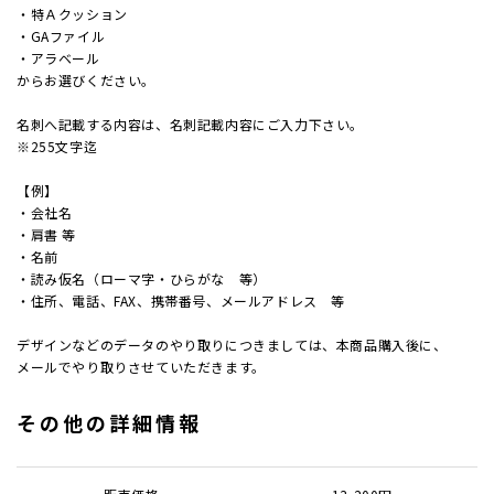
・特Ａクッション
・GAファイル
加工
・アラベール
からお選びください。
セット
名刺へ記載する内容は、名刺記載内容にご入力下さい。
※255文字迄
【例】
ポチ袋
・会社名
・肩書 等
ビジネ
・名前
・読み仮名（ローマ字・ひらがな 等）
・住所、電話、FAX、携帯番号、メールアドレス 等
サイズ
デザインなどのデータのやり取りにつきましては、本商品購入後に、
刷り色
メールでやり取りさせていただきます。
その他の詳細情報
加工
封筒の