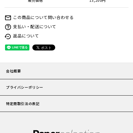
販売価格
13,200円
この商品について問い合わせる
mail_outline
お問い
支払い・配送について
help_outline
返品について
settings_backup_restore
会社概
プライ
特定商
会社概要
プライバシーポリシー
特定商取引法の表記