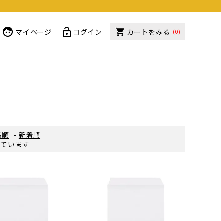
。
マイページ
ログイン
カートをみる
(0)
格順
-
新着順
示しています