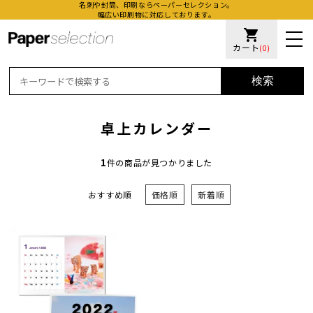
名刺や封筒、印刷ならペーパーセレクション。
幅広い印刷物に対応しております。
shopping_cart
カート
(0)
検索
卓上カレンダー
1
件の商品が見つかりました
おすすめ順
価格順
新着順
活版名
オンデ
加工名
厚盛ニ