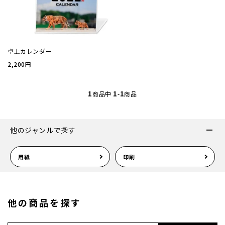
厚盛箔
浮き出
卓上カレンダー
2,200円
抗菌名
1
1
1
商品中
-
商品
抗菌名
他のジャンルで探す
カード
用紙
印刷
ステー
ラッピ
他の商品を探す
カレン