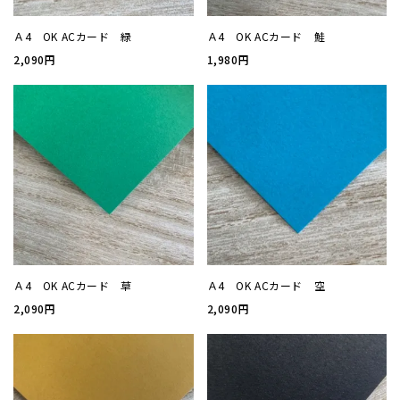
加工
Ａ4 OK ACカード 緑
Ａ4 OK ACカード 鮭
2,090円
1,980円
セット
ポチ袋
ビジネ
サイズ
Ａ4 OK ACカード 草
Ａ4 OK ACカード 空
刷り色
2,090円
2,090円
加工
封筒の