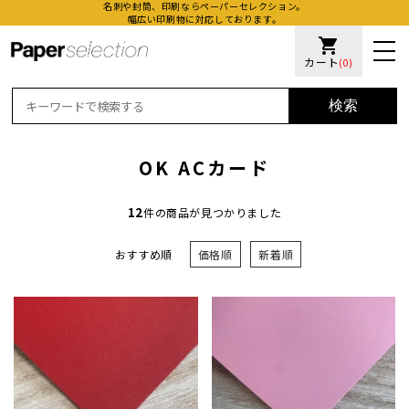
名刺や封筒、印刷ならペーパーセレクション。
幅広い印刷物に対応しております。
shopping_cart
カート
(0)
検索
OK ACカード
12
件の商品が見つかりました
おすすめ順
価格順
新着順
活版名
オンデ
加工名
厚盛ニ