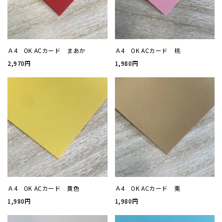
厚盛箔
浮き出
Ａ4 OK ACカード まあか
Ａ4 OK ACカード 桃
2,970円
1,980円
抗菌名
抗菌名
カード
ステー
Ａ4 OK ACカード 黄色
Ａ4 OK ACカード 栗
ラッピ
1,980円
1,980円
カレン