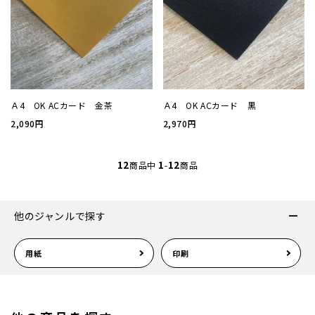
お問い
会社概
Ａ4 OK ACカード 金茶
Ａ4 OK ACカード 黒
プライ
2,090円
2,970円
特定商
12
1
12
商品中
-
商品
他のジャンルで探す
用紙
印刷