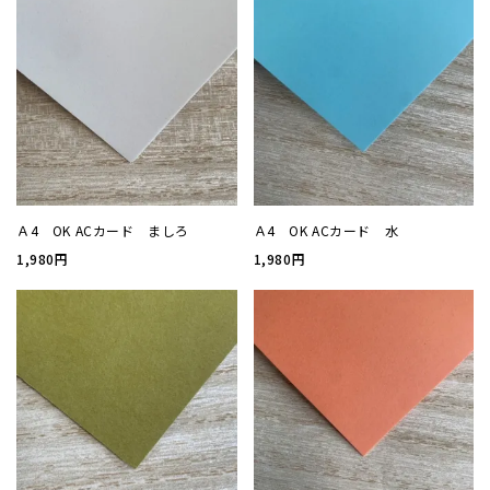
案内状
ウィル
サイズ
Ａ4 OK ACカード ましろ
Ａ4 OK ACカード 水
厚み
1,980円
1,980円
紙質(
紙質(
色
印刷