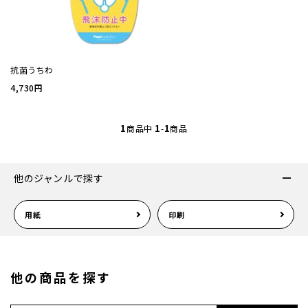
厚盛箔
浮き出
抗菌うちわ
4,730円
抗菌名
1
1
1
商品中
-
商品
抗菌名
他のジャンルで探す
カード
用紙
印刷
ステー
ラッピ
他の商品を探す
カレン