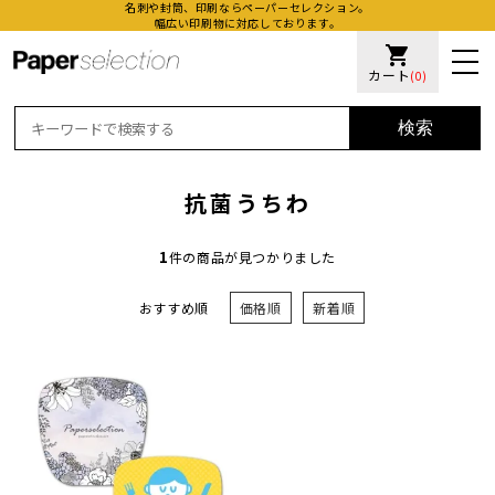
名刺や封筒、印刷ならペーパーセレクション。
幅広い印刷物に対応しております。
shopping_cart
カート
(0)
検索
抗菌うちわ
1
件の商品が見つかりました
おすすめ順
価格順
新着順
活版名
オンデ
加工名
厚盛ニ