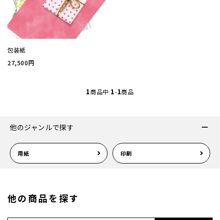
厚盛箔
浮き出
包装紙
27,500円
抗菌名
1
1
1
商品中
-
商品
抗菌名
他のジャンルで探す
カード
用紙
印刷
ステー
ラッピ
他の商品を探す
カレン