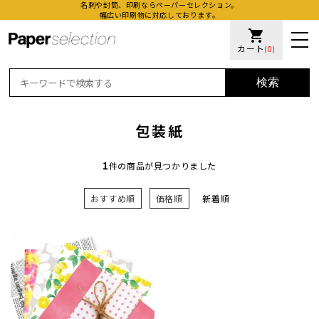
名刺や封筒、印刷ならペーパーセレクション。
幅広い印刷物に対応しております。
shopping_cart
カート
(0)
検索
包装紙
1
件の商品が見つかりました
おすすめ順
価格順
新着順
活版名
オンデ
加工名
厚盛ニ