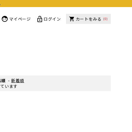
。
マイページ
ログイン
カートをみる
(0)
ー
格順
-
新着順
示しています