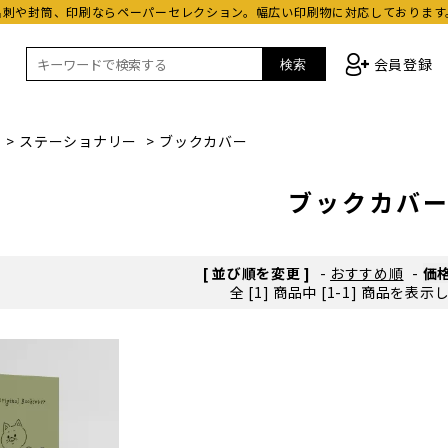
名刺や封筒、印刷ならペーパーセレクション。幅広い印刷物に対応しております
会員登録
検索
>
ステーショナリー
>
ブックカバー
ブックカバ
[ 並び順を変更 ]
-
おすすめ順
-
価
全 [1] 商品中 [1-1] 商品を表