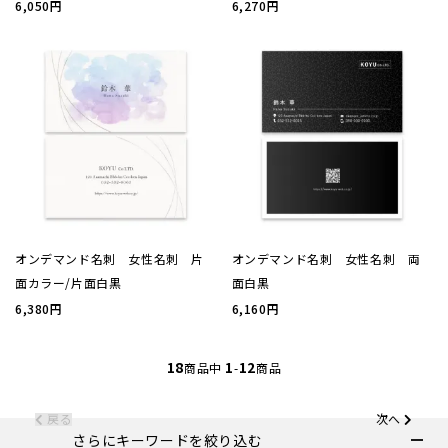
6,050円
6,270円
お問い
会社概
プライ
特定商
オンデマンド名刺 女性名刺 片
オンデマンド名刺 女性名刺 両
面カラー/片面白黒
面白黒
6,380円
6,160円
18
1
12
商品中
-
商品
戻る
次へ
さらにキーワードを絞り込む