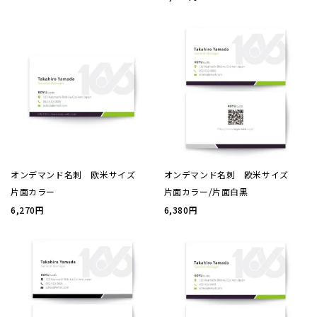
案内状
ウィル
サイズ
厚み
オンデマンド名刺 欧米サイズ
オンデマンド名刺 欧米サイズ
片面カラー
片面カラー/片面白黒
紙質(
6,270円
6,380円
紙質(
色
印刷