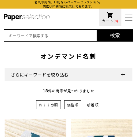
名刺や封筒、印刷ならペーパーセレクション。
幅広い印刷物に対応しております。
shopping_cart
カート
(0)
検索
オンデマンド名刺
さらにキーワードを絞り込む
活版名
18
件の商品が見つかりました
オンデ
おすすめ順
価格順
新着順
加工名
厚盛ニ