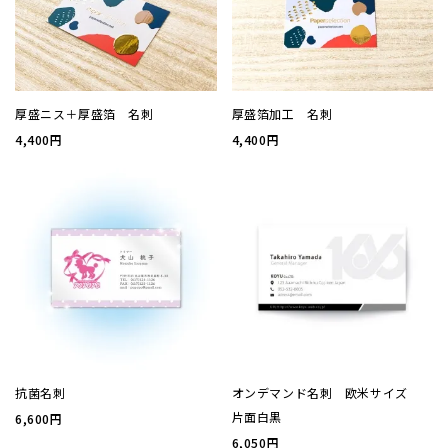
厚盛箔
浮き出
厚盛ニス＋厚盛箔 名刺
厚盛箔加工 名刺
4,400円
4,400円
抗菌名
抗菌名
カード
ステー
ラッピ
抗菌名刺
オンデマンド名刺 欧米サイズ
片面白黒
6,600円
カレン
6,050円