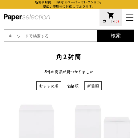
名刺や封筒、印刷ならペーパーセレクション。
幅広い印刷物に対応しております。
shopping_cart
カート
(0)
検索
角2封筒
5
件の商品が見つかりました
おすすめ順
価格順
新着順
活版名
オンデ
加工名
厚盛ニ