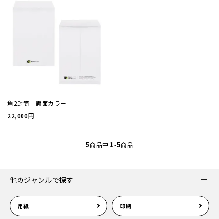
案内状
ウィル
サイズ
角2封筒 両面カラー
厚み
22,000円
紙質(
5
1
5
商品中
-
商品
紙質(
他のジャンルで探す
色
用紙
印刷
印刷