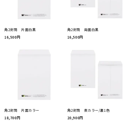
厚盛箔
浮き出
角2封筒 片面白黒
角2封筒 両面白黒
16,500円
16,500円
抗菌名
抗菌名
カード
ステー
角2封筒 片面カラー
角2封筒 表カラー/裏1色
ラッピ
18,700円
20,900円
カレン